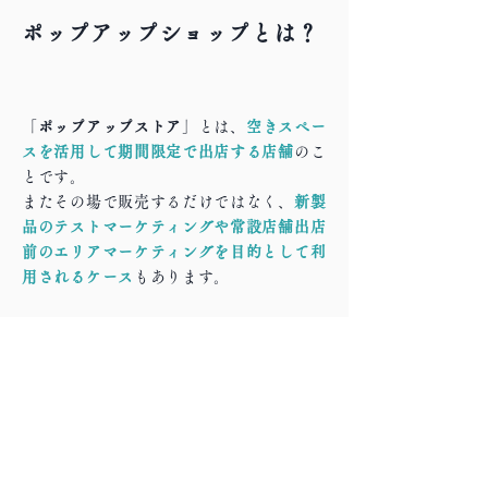
ポップアップショップとは？
「
ポップアップストア
」とは、
空きスペー
スを活用して期間限定で出店する店舗
のこ
とです。
またその場で販売するだけではなく、
新製
品のテストマーケティングや常設店舗出店
前のエリアマーケティングを目的として利
用されるケース
もあります。
ポップアップストア出店方法には以下のパタ
ーンがあります。
1.レンタルスペースや店舗を丸ごと借り切る
2.ショップやカフェの一部を利用する